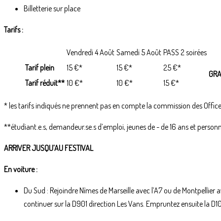
Billetterie sur place
Tarifs :
Vendredi 4 Août
Samedi 5 Août
PASS 2 soirées
Tarif plein
15 €*
15 €*
25 €*
GRA
Tarif réduit**
10 €*
10 €*
15 €*
* les tarifs indiqués ne prennent pas en compte la commission des Offic
**étudiant.e.s, demandeur.se.s d’emploi, jeunes de - de 16 ans et person
ARRIVER JUSQU’AU FESTIVAL
En voiture :
Du Sud : Rejoindre Nîmes de Marseille avec l’A7 ou de Montpellier av
continuer sur la D901 direction Les Vans. Empruntez ensuite la D1