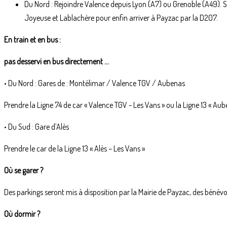
Du Nord : Rejoindre Valence depuis Lyon (A7) ou Grenoble (A49). Suiv
Joyeuse et Lablachère pour enfin arriver à Payzac par la D207.
En train et en bus :
pas desservi en bus directement …
• Du Nord : Gares de : Montélimar / Valence TGV / Aubenas
Prendre la Ligne 74 de car « Valence TGV - Les Vans » ou la Ligne 13 « Aub
• Du Sud : Gare d’Alès
Prendre le car de la Ligne 13 « Alès – Les Vans »
Où se garer ?
Des parkings seront mis à disposition par la Mairie de Payzac, des bénév
Où dormir ?